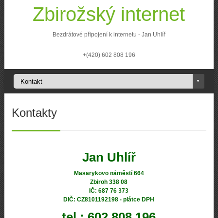
Zbirožský internet
Bezdrátové připojení k internetu - Jan Uhlíř
+(420) 602 808 196
Kontakty
Jan Uhlíř
Masarykovo náměstí 664
Zbiroh 338 08
IČ: 687 76 373
DIČ: CZ8101192198 - plátce DPH
tel.: 602 808 196